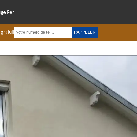
uge Fer
 gratuit